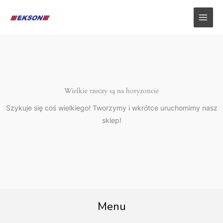
Przejdź
do
treści
Wielkie rzeczy są na horyzoncie
Szykuje się coś wielkiego! Tworzymy i wkrótce uruchomimy nasz
sklep!
Menu