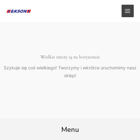
Przejdź
do
treści
Wielkie rzeczy są na horyzoncie
Szykuje się coś wielkiego! Tworzymy i wkrótce uruchomimy nasz
sklep!
Menu