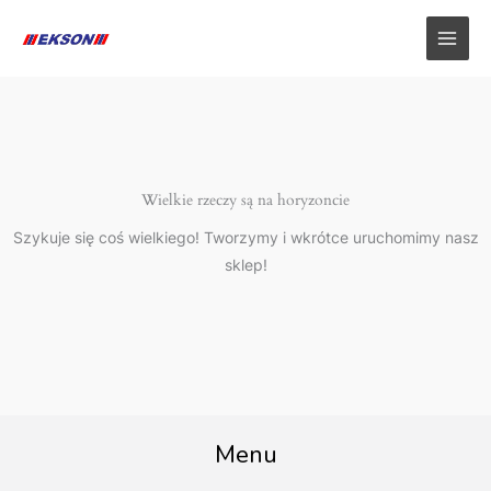
Przejdź
do
treści
Wielkie rzeczy są na horyzoncie
Szykuje się coś wielkiego! Tworzymy i wkrótce uruchomimy nasz
sklep!
Menu